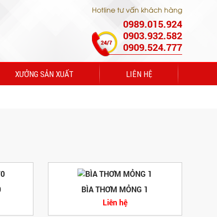
Hotline tư vấn khách hàng
0989.015.924
0903.932.582
0909.524.777
XƯỞNG SẢN XUẤT
LIÊN HỆ
0
BÌA THƠM MỎNG 1
Liên hệ