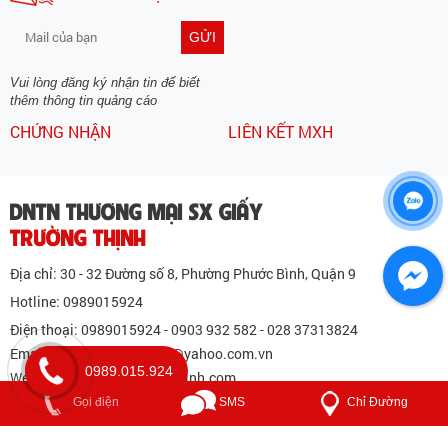
Đối Tác
ĐĂNG KÝ NHẬN TIN
GỬI
Vui lòng đăng ký nhận tin để biết
thêm thông tin quảng cáo
CHỨNG NHẬN
LIÊN KẾT MXH
DNTN THƯƠNG MẠI SX GIẤY
TRƯỜNG THỊNH
0989.015.924
Địa chỉ: 30 - 32 Đường số 8, Phường Phước Bình, Quận 9
Chỉ Đường
Gọi điện
SMS
Hotline: 0989015924