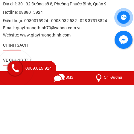
Địa chỉ: 30 - 32 Đường số 8, Phường Phước Bình, Quận 9
Hotline: 0989015924
Điện thoại: 0989015924 - 0903 932 582 - 028 37313824
Email: giaytruongthinh79@yahoo.com.vn
Website: www.giaytruongthinh.com
CHÍNH SÁCH
VỀ CHÚNG TÔI
0989.015.924
Trang chủ
Chỉ Đường
Gọi điện
SMS
Giấy in văn phòng
Văn phòng phẩm
Xưởng sản xuất
Liên hệ
2019 Copyright ©. Web Design by Nina.vn
Đang online: 4
Tổng lượt truy cập: 1582499