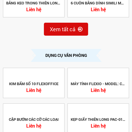
BĂNG KEO TRONG THIÊN LONG BKT20 (200YARDS)
6 CUỘN BĂNG DÍNH SIMILI MÀU
Liên hệ
Liên hệ
Xem tất cả
DỤNG CỤ VĂN PHÒNG
KIM BẤM SỐ 10 FLEXOFFICE
MÁY TÍNH FLEXIO - MODEL: CAL-01S (THIÊN LONG)
Liên hệ
Liên hệ
CẶP BƯỚM CÁC CỠ CÁC LOẠI
KẸP GIẤY THIÊN LONG PAC-01 (50MM)
Liên hệ
Liên hệ