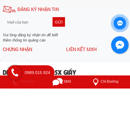
ĐĂNG KÝ NHẬN TIN
GỬI
Vui lòng đăng ký nhận tin để biết
thêm thông tin quảng cáo
CHỨNG NHẬN
LIÊN KẾT MXH
DNTN THƯƠNG MẠI SX GIẤY
0989.015.924
TRƯỜNG THỊNH
Chỉ Đường
Gọi điện
SMS
Địa chỉ: 30 - 32 Đường số 8, Phường Phước Bình, Quận 9
Hotline: 0989015924
Điện thoại: 0989015924 - 0903 932 582 - 028 37313824
Email: giaytruongthinh79@yahoo.com.vn
Website: www.giaytruongthinh.com