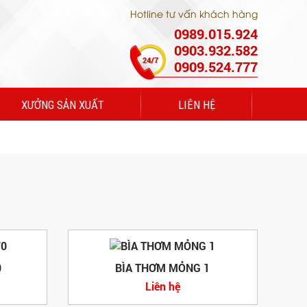
Hotline tư vấn khách hàng
0989.015.924
0903.932.582
0909.524.777
XƯỞNG SẢN XUẤT
LIÊN HỆ
0
BÌA THƠM MỎNG 1
Liên hệ