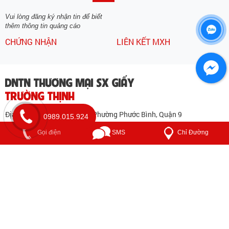
GỬI
Vui lòng đăng ký nhận tin để biết
thêm thông tin quảng cáo
CHỨNG NHẬN
LIÊN KẾT MXH
DNTN THƯƠNG MẠI SX GIẤY
TRƯỜNG THỊNH
0989.015.924
Địa chỉ: 30 - 32 Đường số 8, Phường Phước Bình, Quận 9
Chỉ Đường
Gọi điện
SMS
Hotline: 0989015924
Điện thoại: 0989015924 - 0903 932 582 - 028 37313824
Email: giaytruongthinh79@yahoo.com.vn
Website: www.giaytruongthinh.com
CHÍNH SÁCH
VỀ CHÚNG TÔI