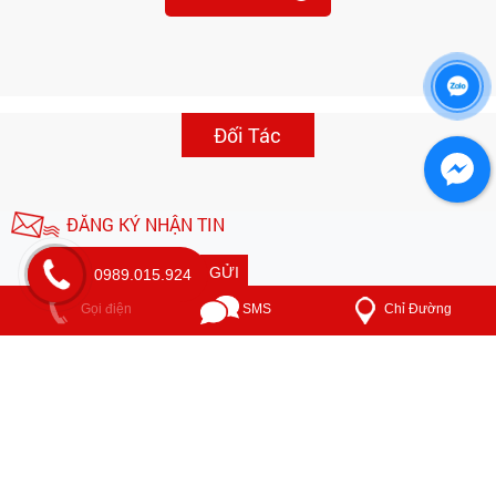
Đối Tác
ĐĂNG KÝ NHẬN TIN
0989.015.924
GỬI
Chỉ Đường
Gọi điện
SMS
Vui lòng đăng ký nhận tin để biết
thêm thông tin quảng cáo
CHỨNG NHẬN
LIÊN KẾT MXH
DNTN THƯƠNG MẠI SX GIẤY
TRƯỜNG THỊNH