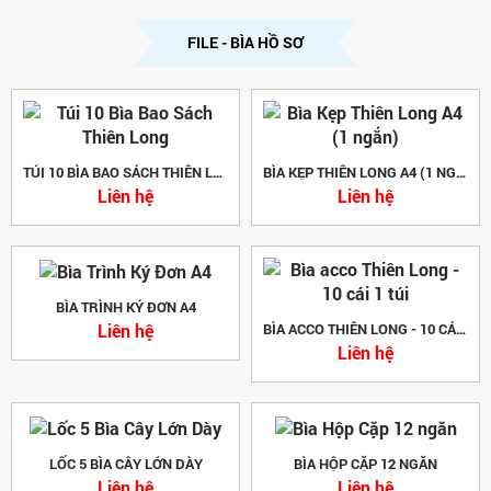
FILE - BÌA HỒ SƠ
TÚI 10 BÌA BAO SÁCH THIÊN LONG
BÌA KẸP THIÊN LONG A4 (1 NGẮN)
Liên hệ
Liên hệ
BÌA TRÌNH KÝ ĐƠN A4
Liên hệ
BÌA ACCO THIÊN LONG - 10 CÁI 1 TÚI
Liên hệ
LỐC 5 BÌA CÂY LỚN DÀY
BÌA HỘP CẶP 12 NGĂN
Liên hệ
Liên hệ