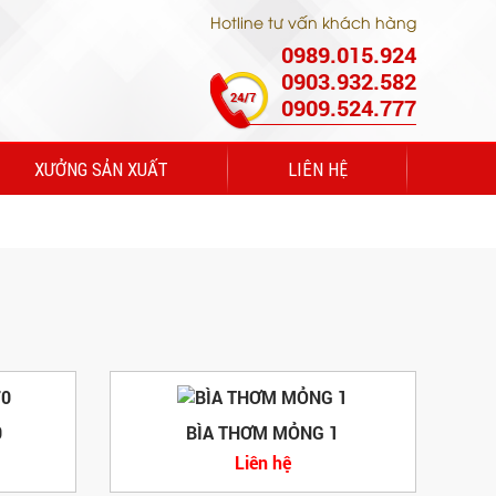
Hotline tư vấn khách hàng
0989.015.924
0903.932.582
0909.524.777
XƯỞNG SẢN XUẤT
LIÊN HỆ
0
BÌA THƠM MỎNG 1
Liên hệ